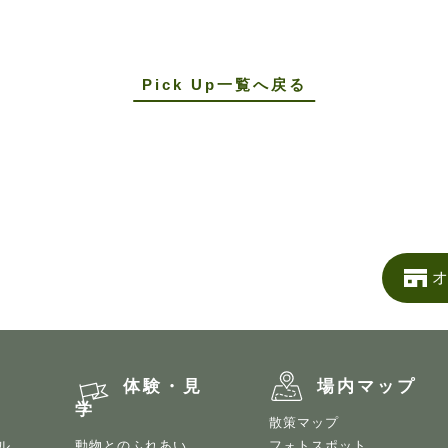
Pick Up一覧へ戻る
オ
う
体験・見
場内マップ
学
散策マップ
ル
動物とのふれあい
フォトスポット