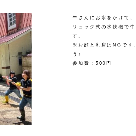
牛さんにお水をかけて、
リュック式の水鉄砲で牛
す。
※お顔と乳房はNGです
う♪
参加費：500円