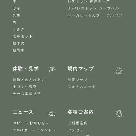
羊
レストラン 神戸チーズ
ヤギ
BBQレストラン シープベル
乳牛
ベーカリー＆カフェ デルパパ
馬
うさぎ
モルモット
牧羊犬
但馬牛
体験・見学
場内マップ
動物とのふれあい
散策マップ
手づくり教室
フォトスポット
チーズ工場見学
ニュース
各種ご案内
Info ～お知らせ～
ご利用案内
PickUp ～イベント～
アクセス