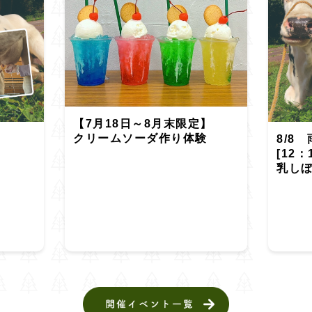
【7月18日～8月末限定】
クリームソーダ作り体験
8/8
[12：
乳し