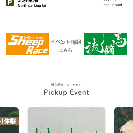
北駐車場
minute wait
North parking lot