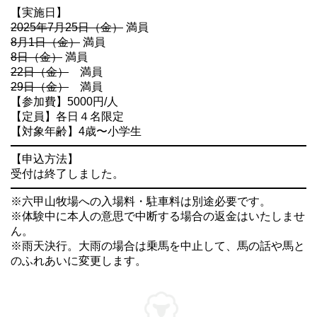
【実施日】
2025年7月25日（金）
満員
8月1日（金）
満員
8日（金）
満員
22日（金）
満員
29日（金）
満員
【参加費】5000円/人
【定員】各日４名限定
【対象年齢】4歳〜小学生
【申込方法】
受付は終了しました。
※六甲山牧場への入場料・駐車料は別途必要です。
※体験中に本人の意思で中断する場合の返金はいたしませ
ん。
※雨天決行。大雨の場合は乗馬を中止して、馬の話や馬と
のふれあいに変更します。