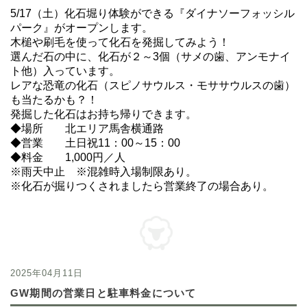
5/17（土）化石堀り体験ができる『ダイナソーフォッシル
パーク』がオープンします。
木槌や刷毛を使って化石を発掘してみよう！
選んだ石の中に、化石が２～3個（サメの歯、アンモナイ
ト他）入っています。
レアな恐竜の化石（スピノサウルス・モササウルスの歯）
も当たるかも？！
発掘した化石はお持ち帰りできます。
◆場所 北エリア馬舎横通路
◆営業 土日祝11：00～15：00
◆料金 1,000円／人
※雨天中止 ※混雑時入場制限あり。
※化石が掘りつくされましたら営業終了の場合あり。
2025年04月11日
GW期間の営業日と駐車料金について