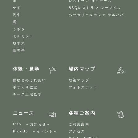
羊
レストラン 神戸チーズ
ヤギ
BBQレストラン シープベル
乳牛
ベーカリー＆カフェ デルパパ
馬
うさぎ
モルモット
牧羊犬
但馬牛
体験・見学
場内マップ
動物とのふれあい
散策マップ
手づくり教室
フォトスポット
チーズ工場見学
ニュース
各種ご案内
Info ～お知らせ～
ご利用案内
PickUp ～イベント～
アクセス